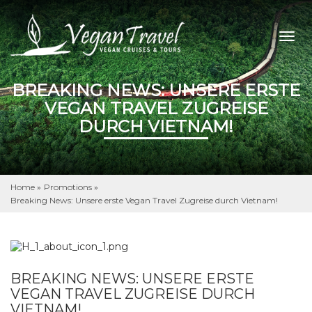
Togg
navig
BREAKING NEWS: UNSERE ERSTE
VEGAN TRAVEL ZUGREISE
DURCH VIETNAM!
Home
»
Promotions
»
Breaking News: Unsere erste Vegan Travel Zugreise durch Vietnam!
BREAKING NEWS: UNSERE ERSTE
VEGAN TRAVEL ZUGREISE DURCH
VIETNAM!