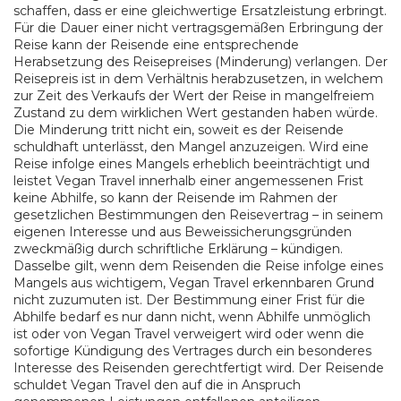
schaffen, dass er eine gleichwertige Ersatzleistung erbringt.
Für die Dauer einer nicht vertragsgemäßen Erbringung der
Reise kann der Reisende eine entsprechende
Herabsetzung des Reisepreises (Minderung) verlangen. Der
Reisepreis ist in dem Verhältnis herabzusetzen, in welchem
zur Zeit des Verkaufs der Wert der Reise in mangelfreiem
Zustand zu dem wirklichen Wert gestanden haben würde.
Die Minderung tritt nicht ein, soweit es der Reisende
schuldhaft unterlässt, den Mangel anzuzeigen. Wird eine
Reise infolge eines Mangels erheblich beeinträchtigt und
leistet Vegan Travel innerhalb einer angemessenen Frist
keine Abhilfe, so kann der Reisende im Rahmen der
gesetzlichen Bestimmungen den Reisevertrag – in seinem
eigenen Interesse und aus Beweissicherungsgründen
zweckmäßig durch schriftliche Erklärung – kündigen.
Dasselbe gilt, wenn dem Reisenden die Reise infolge eines
Mangels aus wichtigem, Vegan Travel erkennbaren Grund
nicht zuzumuten ist. Der Bestimmung einer Frist für die
Abhilfe bedarf es nur dann nicht, wenn Abhilfe unmöglich
ist oder von Vegan Travel verweigert wird oder wenn die
sofortige Kündigung des Vertrages durch ein besonderes
Interesse des Reisenden gerechtfertigt wird. Der Reisende
schuldet Vegan Travel den auf die in Anspruch