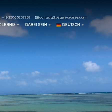
, +49 2506 5269969
contact@vegan-cruises.com
RLEBNIS
DABEI SEIN
DEUTSCH