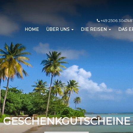
+49 2506 3047481
HOME
ÜBER UNS
DIE REISEN
DAS E
GESCHENKGUTSCHEINE