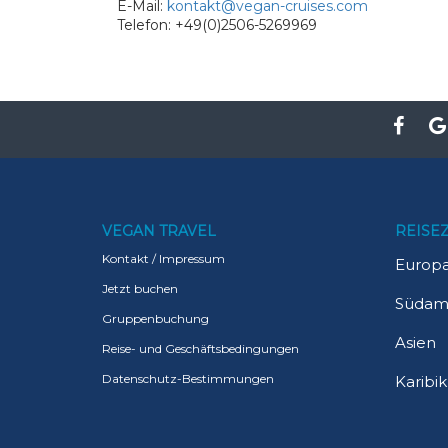
E-Mail:
kontakt@vegan-cruises.com
Telefon: +49(0)2506-5269969
VEGAN TRAVEL
REISEZ
Kontakt / Impressum
Europ
Jetzt buchen
Südam
Gruppenbuchung
Asien
Reise- und Geschäftsbedingungen
Datenschutz-Bestimmungen
Karibik