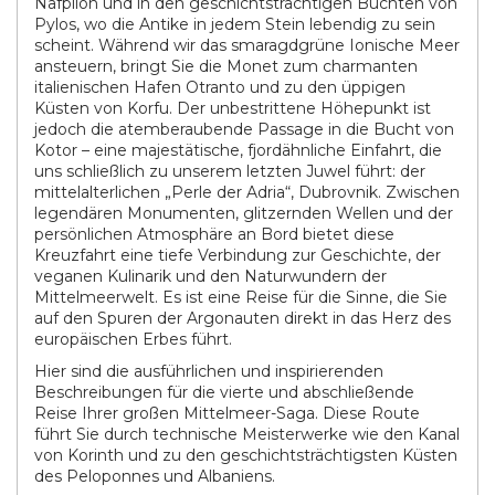
Nafplion und in den geschichtsträchtigen Buchten von
Pylos, wo die Antike in jedem Stein lebendig zu sein
scheint. Während wir das smaragdgrüne Ionische Meer
ansteuern, bringt Sie die Monet zum charmanten
italienischen Hafen Otranto und zu den üppigen
Küsten von Korfu. Der unbestrittene Höhepunkt ist
jedoch die atemberaubende Passage in die Bucht von
Kotor – eine majestätische, fjordähnliche Einfahrt, die
uns schließlich zu unserem letzten Juwel führt: der
mittelalterlichen „Perle der Adria“, Dubrovnik. Zwischen
legendären Monumenten, glitzernden Wellen und der
persönlichen Atmosphäre an Bord bietet diese
Kreuzfahrt eine tiefe Verbindung zur Geschichte, der
veganen Kulinarik und den Naturwundern der
Mittelmeerwelt. Es ist eine Reise für die Sinne, die Sie
auf den Spuren der Argonauten direkt in das Herz des
europäischen Erbes führt.
Hier sind die ausführlichen und inspirierenden
Beschreibungen für die vierte und abschließende
Reise Ihrer großen Mittelmeer-Saga. Diese Route
führt Sie durch technische Meisterwerke wie den Kanal
von Korinth und zu den geschichtsträchtigsten Küsten
des Peloponnes und Albaniens.