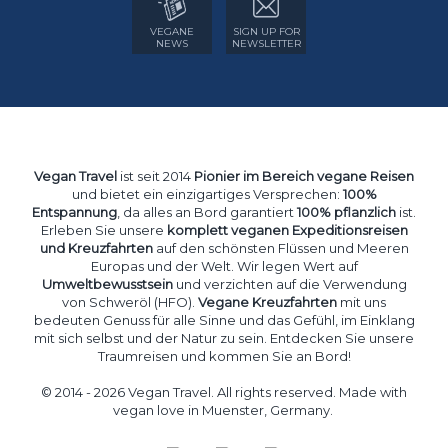
VEGANE
SIGN UP FOR
NEWS
NEWSLETTER
Vegan Travel
ist seit 2014
Pionier im Bereich vegane Reisen
und bietet ein einzigartiges Versprechen:
100%
Entspannung
, da alles an Bord garantiert
100% pflanzlich
ist.
Erleben Sie unsere
komplett veganen Expeditionsreisen
und Kreuzfahrten
auf den schönsten Flüssen und Meeren
Europas und der Welt. Wir legen Wert auf
Umweltbewusstsein
und verzichten auf die Verwendung
von Schweröl (HFO).
Vegane Kreuzfahrten
mit uns
bedeuten Genuss für alle Sinne und das Gefühl, im Einklang
mit sich selbst und der Natur zu sein. Entdecken Sie unsere
Traumreisen und kommen Sie an Bord!
© 2014 - 2026 Vegan Travel. All rights reserved. Made with
vegan love in Muenster, Germany.