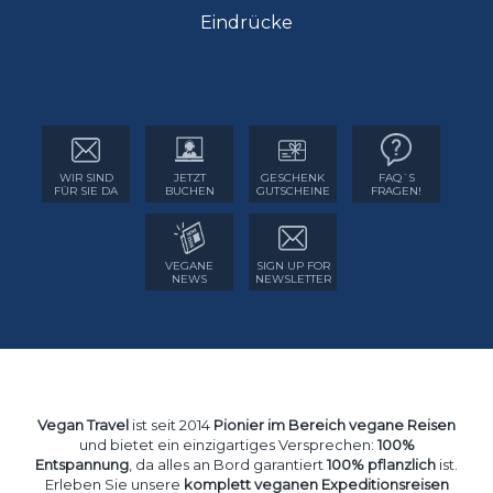
Eindrücke
WIR SIND
JETZT
GESCHENK
FAQ´S
FÜR SIE DA
BUCHEN
GUTSCHEINE
FRAGEN!
VEGANE
SIGN UP FOR
NEWS
NEWSLETTER
Vegan Travel
ist seit 2014
Pionier im Bereich vegane Reisen
und bietet ein einzigartiges Versprechen:
100%
Entspannung
, da alles an Bord garantiert
100% pflanzlich
ist.
Erleben Sie unsere
komplett veganen Expeditionsreisen