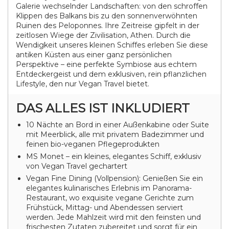
Galerie wechselnder Landschaften: von den schroffen
Klippen des Balkans bis zu den sonnenverwöhnten
Ruinen des Peloponnes. Ihre Zeitreise gipfelt in der
zeitlosen Wiege der Zivilisation, Athen. Durch die
Wendigkeit unseres kleinen Schiffes erleben Sie diese
antiken Küsten aus einer ganz persönlichen
Perspektive – eine perfekte Symbiose aus echtem
Entdeckergeist und dem exklusiven, rein pflanzlichen
Lifestyle, den nur Vegan Travel bietet.
DAS ALLES IST INKLUDIERT
10 Nächte an Bord in einer Außenkabine oder Suite
mit Meerblick, alle mit privatem Badezimmer und
feinen bio-veganen Pflegeprodukten
MS Monet – ein kleines, elegantes Schiff, exklusiv
von Vegan Travel gechartert
Vegan Fine Dining (Vollpension): Genießen Sie ein
elegantes kulinarisches Erlebnis im Panorama-
Restaurant, wo exquisite vegane Gerichte zum
Frühstück, Mittag- und Abendessen serviert
werden. Jede Mahlzeit wird mit den feinsten und
frischesten Zutaten zubereitet und sorgt für ein