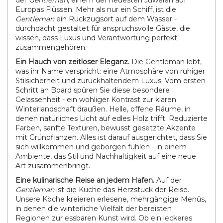
der
Gentleman
, einem der neuesten Juwelen auf
Europas Flüssen. Mehr als nur ein Schiff, ist die
Gentleman
ein Rückzugsort auf dem Wasser -
durchdacht gestaltet für anspruchsvolle Gäste, die
wissen, dass Luxus und Verantwortung perfekt
zusammengehören.
Ein Hauch von zeitloser Eleganz.
Die Gentleman lebt,
was ihr Name verspricht: eine Atmosphäre von ruhiger
Stilsicherheit und zurückhaltendem Luxus. Vom ersten
Schritt an Board spüren Sie diese besondere
Gelassenheit - ein wohliger Kontrast zur klaren
Winterlandschaft draußen. Helle, offene Räume, in
denen natürliches Licht auf edles Holz trifft. Reduzierte
Farben, sanfte Texturen, bewusst gesetzte Akzente
mit Grünpflanzen. Alles ist darauf ausgerichtet, dass Sie
sich willkommen und geborgen fühlen - in einem
Ambiente, das Stil und Nachhaltigkeit auf eine neue
Art zusammenbringt.
Eine kulinarische Reise an jedem Hafen.
Auf der
Gentleman
ist die Küche das Herzstück der Reise.
Unsere Köche kreieren erlesene, mehrgängige Menüs,
in denen die winterliche Vielfalt der bereisten
Regionen zur essbaren Kunst wird. Ob ein leckeres