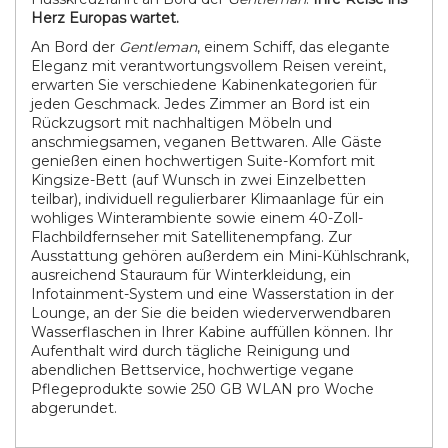
Herz Europas wartet.
An Bord der
Gentleman
, einem Schiff, das elegante
Eleganz mit verantwortungsvollem Reisen vereint,
erwarten Sie verschiedene Kabinenkategorien für
jeden Geschmack. Jedes Zimmer an Bord ist ein
Rückzugsort mit nachhaltigen Möbeln und
anschmiegsamen, veganen Bettwaren. Alle Gäste
genießen einen hochwertigen Suite-Komfort mit
Kingsize-Bett (auf Wunsch in zwei Einzelbetten
teilbar), individuell regulierbarer Klimaanlage für ein
wohliges Winterambiente sowie einem 40-Zoll-
Flachbildfernseher mit Satellitenempfang. Zur
Ausstattung gehören außerdem ein Mini-Kühlschrank,
ausreichend Stauraum für Winterkleidung, ein
Infotainment-System und eine Wasserstation in der
Lounge, an der Sie die beiden wiederverwendbaren
Wasserflaschen in Ihrer Kabine auffüllen können. Ihr
Aufenthalt wird durch tägliche Reinigung und
abendlichen Bettservice, hochwertige vegane
Pflegeprodukte sowie 250 GB WLAN pro Woche
abgerundet.