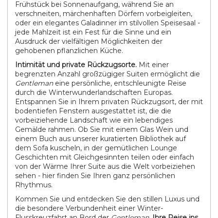
Frühstück bei Sonnenaufgang, während Sie an
verschneiten, märchenhaften Dörfern vorbeigleiten,
oder ein elegantes Galadinner im stilvollen Speisesaal -
jede Mahlzeit ist ein Fest für die Sinne und ein
Ausdruck der vielfältigen Möglichkeiten der
gehobenen pflanzlichen Küche.
Intimität und private Rückzugsorte.
Mit einer
begrenzten Anzahl großzügiger Suiten ermöglicht die
Gentleman
eine persönliche, entschleunigte Reise
durch die Winterwunderlandschaften Europas.
Entspannen Sie in Ihrem privaten Rückzugsort, der mit
bodentiefen Fenstern ausgestattet ist, die die
vorbeiziehende Landschaft wie ein lebendiges
Gemälde rahmen. Ob Sie mit einem Glas Wein und
einem Buch aus unserer kuratierten Bibliothek auf
dem Sofa kuscheln, in der gemütlichen Lounge
Geschichten mit Gleichgesinnten teilen oder einfach
von der Wärme Ihrer Suite aus die Welt vorbeiziehen
sehen - hier finden Sie Ihren ganz persönlichen
Rhythmus.
Kommen Sie und entdecken Sie den stillen Luxus und
die besondere Verbundenheit einer Winter-
Flusskreuzfahrt an Bord der
Gentleman
.
Ihre Reise ins