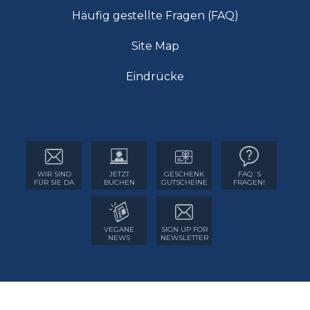
Häufig gestellte Fragen (FAQ)
Site Map
Eindrücke
WIR SIND
JETZT
GESCHENK
FAQ´S
FÜR SIE DA
BUCHEN
GUTSCHEINE
FRAGEN!
VEGANE
SIGN UP FOR
NEWS
NEWSLETTER